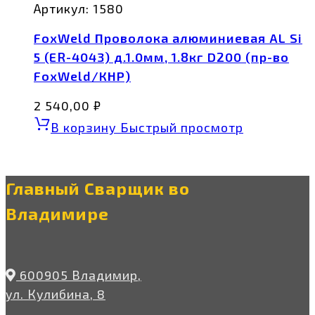
Артикул:
1580
FoxWeld Проволока алюминиевая AL Si
5 (ER-4043) д.1.0мм, 1.8кг D200 (пр-во
FoxWeld/КНР)
2 540,00
₽
В корзину
Быстрый просмотр
Главный Сварщик во
Владимире
600905 Владимир,
ул. Кулибина, 8