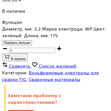
В наличии
Функции
Диаметр, мм: 3,2.Марка электрода: WP.Цвет:
зеленый. Длина, мм: 175.
Показать больше
Вольфрамовый
электрод
В корзину
WP
Сравнить
Список желаний
3,2мм
Категории:
Вольфрамовые электроды для
/
сварки TIG
,
Сварочные материалы
175мм
(1шт.)
Заметили проблему с
FoxWeld
характеристиками?
количество