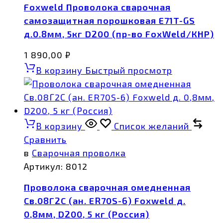
Foxweld Проволока сварочная
самозащитная порошковая E71T-GS
д.0.8мм, 5кг D200 (пр-во FoxWeld/КНР)
1 890,00
₽
В корзину
Быстрый просмотр
В корзину
Список желаний
Сравнить
в
Сварочная проволка
Артикул:
8012
Проволока сварочная омедненная
Св.08Г2С (ан. ER70S-6) Foxweld д.
0,8мм, D200, 5 кг (Россия)