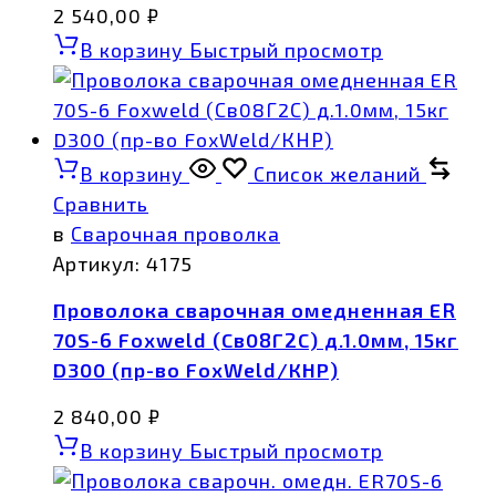
2 540,00
₽
В корзину
Быстрый просмотр
В корзину
Список желаний
Сравнить
в
Сварочная проволка
Артикул:
4175
Проволока сварочная омедненная ER
70S-6 Foxweld (Св08Г2С) д.1.0мм, 15кг
D300 (пр-во FoxWeld/КНР)
2 840,00
₽
В корзину
Быстрый просмотр