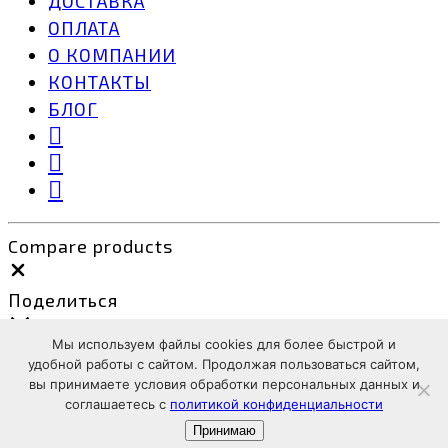
ДОСТАВКА
ОПЛАТА
О КОМПАНИИ
КОНТАКТЫ
БЛОГ
Compare products
Close
Поделиться
Мы используем файлы cookies для более быстрой и
Копировать ссылку
удобной работы с сайтом. Продолжая пользоваться сайтом,
вы принимаете условия обработки персональных данных и
Копировать
Сравнить
Корзина
Избранное
соглашаетесь с
политикой конфиденциальности
0
5
3
Принимаю