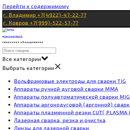
Перейти к содержимому
г. Владимир +7(4922)-47-22-77
г. Ковров +7(999)-522-57-77
glavsvarka33
Сварочное оборудование
Все категории
Выбрать категории
Вольфрамовые электроды для сварки TIG
Аппараты ручной дуговой сварки MMA
Аппараты полуавтоматической сварки MI
Аппараты аргонодуговой (аргонной) сварк
Аппараты плазменной резки CUT( PLASMA 
Лазерная сварка, резка и очистка
Линзы для лазерной сварки