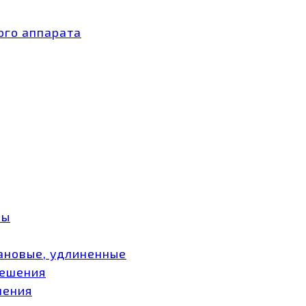
ого аппарата
ры
ановые, удлиненные
мешения
шения