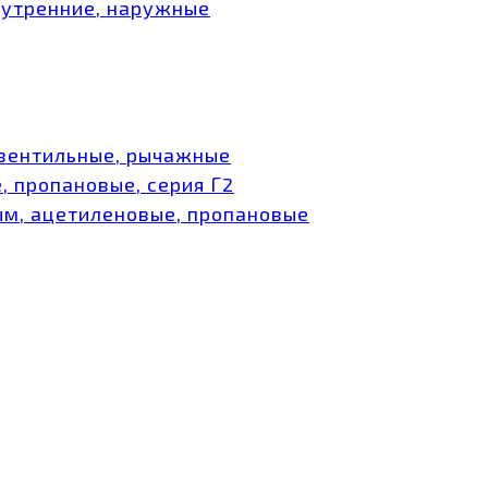
нутренние, наружные
 вентильные, рычажные
, пропановые, серия Г2
ым, ацетиленовые, пропановые