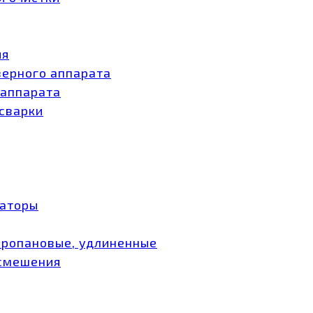
ия
зерного аппарата
 аппарата
 сварки
заторы
пропановые, удлиненные
 смешения