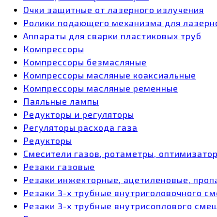
Очки защитные от лазерного излучения
Ролики подающего механизма для лазерн
Аппараты для сварки пластиковых труб
Компрессоры
Компрессоры безмасляные
Компрессоры масляные коаксиальные
Компрессоры масляные ременные
Паяльные лампы
Редукторы и регуляторы
Регуляторы расхода газа
Редукторы
Смесители газов, ротаметры, оптимизато
Резаки газовые
Резаки инжекторные, ацетиленовые, проп
Резаки 3-х трубные внутриголовочного с
Резаки 3-х трубные внутрисоплового сме