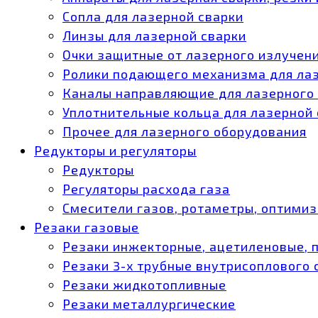
Сопла для лазерной сварки
Линзы для лазерной сварки
Очки защитные от лазерного излучен
Ролики подающего механизма для ла
Каналы направляющие для лазерного
Уплотнительные кольца для лазерной
Прочее для лазерного оборудования
Редукторы и регуляторы
Редукторы
Регуляторы расхода газа
Смесители газов, ротаметры, оптими
Резаки газовые
Резаки инжекторные, ацетиленовые, 
Резаки 3-х трубные внутрисоплового
Резаки жидкотопливные
Резаки металлургические