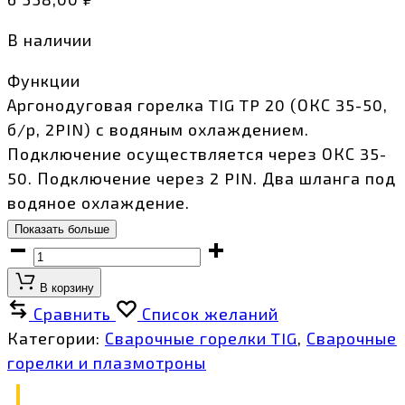
В наличии
Функции
Аргонодуговая горелка TIG TP 20 (ОКС 35-50,
б/р, 2PIN) с водяным охлаждением.
Подключение осуществляется через ОКС 35-
50. Подключение через 2 PIN. Два шланга под
водяное охлаждение.
Показать больше
Горелка
TIG
В корзину
TP
Сравнить
Список желаний
20
Категории:
Сварочные горелки TIG
,
Сварочные
(ОКС
горелки и плазмотроны
35-
50,