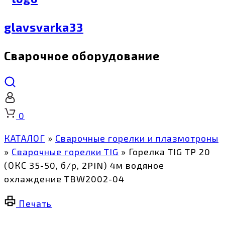
glavsvarka33
Сварочное оборудование
Корзина
0
КАТАЛОГ
»
Сварочные горелки и плазмотроны
»
Сварочные горелки TIG
»
Горелка TIG TP 20
(ОКС 35-50, б/р, 2PIN) 4м водяное
охлаждение TBW2002-04
Печать