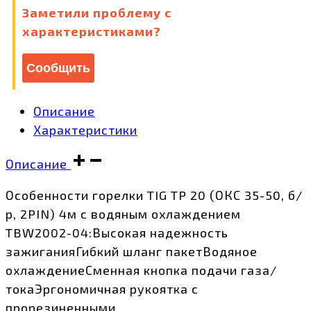
Заметили проблему с
б/
характеристиками?
р,
2PIN)
4м
Сообщить
водяное
охлаждение
Описание
TBW2002-
Характеристики
04
количество
Описание
Особенности горелки TIG TP 20 (ОКС 35-50, б/
р, 2PIN) 4м с водяным охлаждением
TBW2002-04:Высокая надежность
зажиганияГибкий шланг пакетВодяное
охлаждениеСменная кнопка подачи газа/
токаЭргономичная рукоятка с
прорезиненными