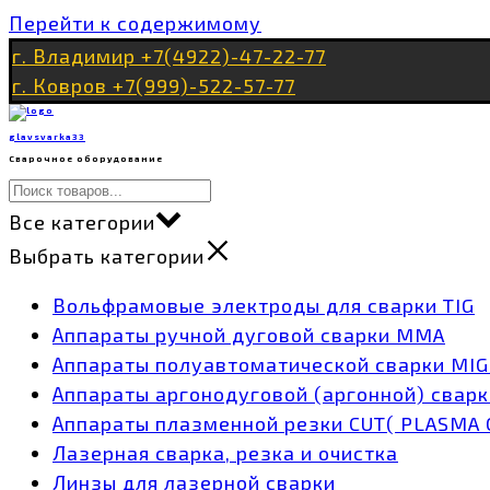
Перейти к содержимому
г. Владимир +7(4922)-47-22-77
г. Ковров +7(999)-522-57-77
glavsvarka33
Сварочное оборудование
Все категории
Выбрать категории
Вольфрамовые электроды для сварки TIG
Аппараты ручной дуговой сварки MMA
Аппараты полуавтоматической сварки MI
Аппараты аргонодуговой (аргонной) сварк
Аппараты плазменной резки CUT( PLASMA 
Лазерная сварка, резка и очистка
Линзы для лазерной сварки