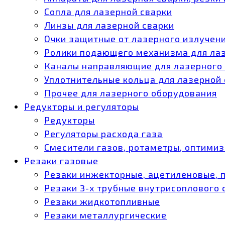
Сопла для лазерной сварки
Линзы для лазерной сварки
Очки защитные от лазерного излучен
Ролики подающего механизма для ла
Каналы направляющие для лазерного
Уплотнительные кольца для лазерной
Прочее для лазерного оборудования
Редукторы и регуляторы
Редукторы
Регуляторы расхода газа
Смесители газов, ротаметры, оптими
Резаки газовые
Резаки инжекторные, ацетиленовые, 
Резаки 3-х трубные внутрисоплового
Резаки жидкотопливные
Резаки металлургические