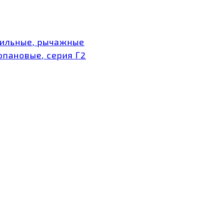
тильные, рычажные
опановые, серия Г2