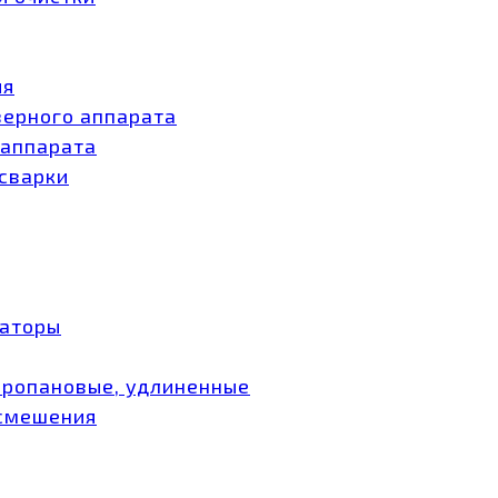
ия
зерного аппарата
 аппарата
 сварки
заторы
пропановые, удлиненные
 смешения