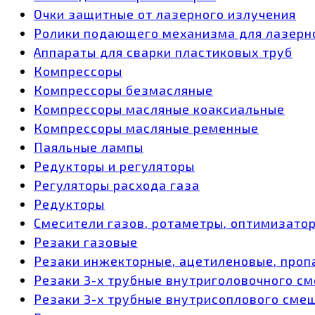
Очки защитные от лазерного излучения
Ролики подающего механизма для лазерн
Аппараты для сварки пластиковых труб
Компрессоры
Компрессоры безмасляные
Компрессоры масляные коаксиальные
Компрессоры масляные ременные
Паяльные лампы
Редукторы и регуляторы
Регуляторы расхода газа
Редукторы
Смесители газов, ротаметры, оптимизато
Резаки газовые
Резаки инжекторные, ацетиленовые, проп
Резаки 3-х трубные внутриголовочного с
Резаки 3-х трубные внутрисоплового сме