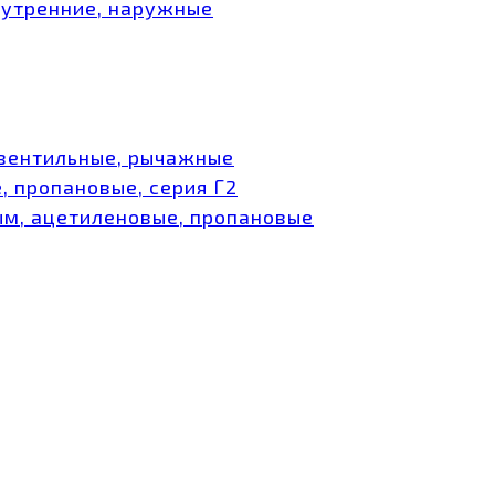
нутренние, наружные
 вентильные, рычажные
, пропановые, серия Г2
ым, ацетиленовые, пропановые