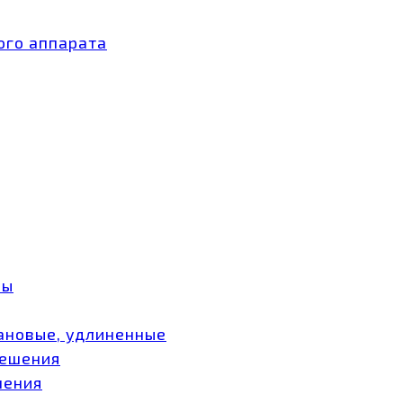
ого аппарата
ры
ановые, удлиненные
мешения
шения