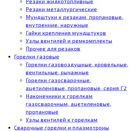
Резаки жидкотопливные
Резаки металлургические
Мундштуки к резакам, пропановые,
внутренние, наружные
Гайки крепления мундштуков
Узлы вентилей и ремкомплекты
Прочее для резаков
Горелки газовые
Горелки газовоздушные, кровельные,
вентильные, рычажные
Горелки газосварочные,
ацетиленовые, пропановые, серия Г2
Наконечники к горелкам
газосварочным, ацетиленовые,
пропановые
Узлы вентилей к горелкам
Сварочные горелки и плазмотроны