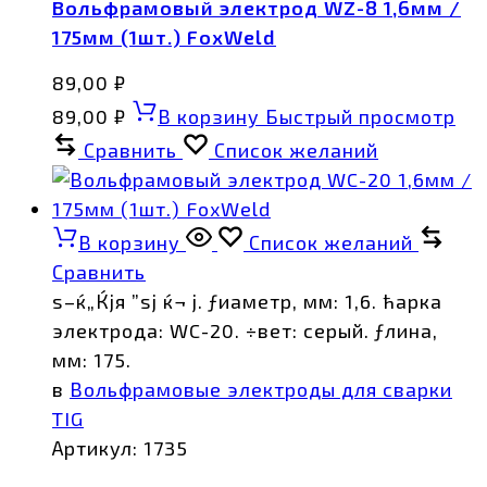
Вольфрамовый электрод WZ-8 1,6мм /
175мм (1шт.) FoxWeld
89,00
₽
89,00
₽
В корзину
Быстрый просмотр
Сравнить
Список желаний
В корзину
Список желаний
Сравнить
ѕ–ќ„Ќјя ”ѕј ќ¬ ј. ƒиаметр, мм: 1,6. ћарка
электрода: WC-20. ÷вет: серый. ƒлина,
мм: 175.
в
Вольфрамовые электроды для сварки
TIG
Артикул:
1735