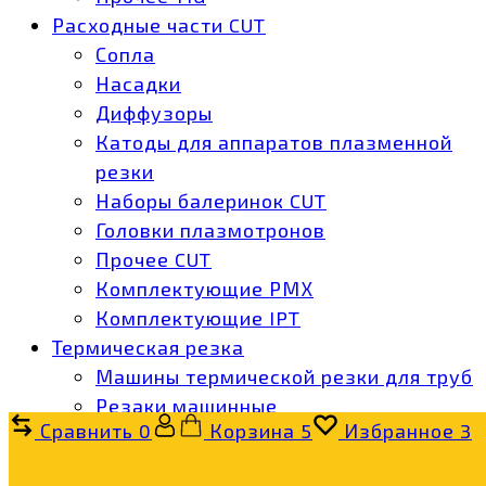
Расходные части CUT
Сопла
Насадки
Диффузоры
Катоды для аппаратов плазменной
резки
Наборы балеринок CUT
Головки плазмотронов
Прочее CUT
Комплектующие РМХ
Комплектующие IPT
Термическая резка
Машины термической резки для труб
Резаки машинные
Сравнить
0
Корзина
5
Избранное
3
Запасные части к машинам
термической резки