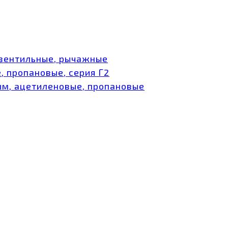
 вентильные, рычажные
, пропановые, серия Г2
ым, ацетиленовые, пропановые