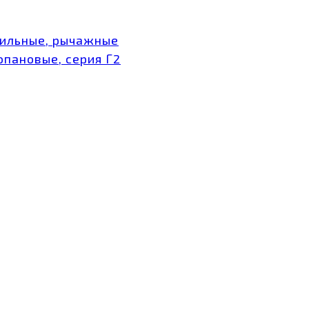
тильные, рычажные
опановые, серия Г2