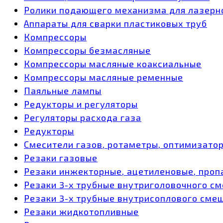
Ролики подающего механизма для лазерн
Аппараты для сварки пластиковых труб
Компрессоры
Компрессоры безмасляные
Компрессоры масляные коаксиальные
Компрессоры масляные ременные
Паяльные лампы
Редукторы и регуляторы
Регуляторы расхода газа
Редукторы
Смесители газов, ротаметры, оптимизато
Резаки газовые
Резаки инжекторные, ацетиленовые, проп
Резаки 3-х трубные внутриголовочного с
Резаки 3-х трубные внутрисоплового сме
Резаки жидкотопливные