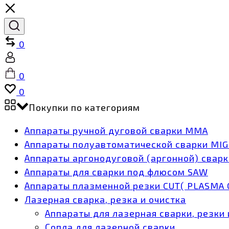
Сравнить
0
Учётная
запись
Корзина
0
Список
0
желаний
Покупки по категориям
Аппараты ручной дуговой сварки MMA
Аппараты полуавтоматической сварки MI
Аппараты аргонодуговой (аргонной) сварк
Аппараты для сварки под флюсом SAW
Аппараты плазменной резки CUT( PLASMA 
Лазерная сварка, резка и очистка
Аппараты для лазерная сварки, резки 
Сопла для лазерной сварки