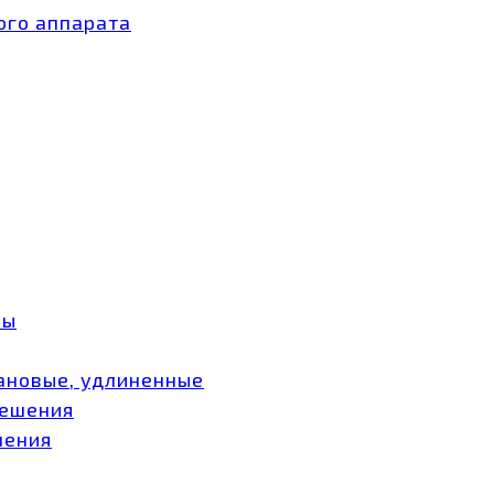
ого аппарата
ры
ановые, удлиненные
мешения
шения