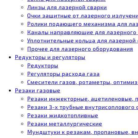
Линзы для лазерной сварки
Очки защитные от лазерного излучен
Ролики подающего механизма для ла
Каналы направляющие для лазерного
Уплотнительные кольца для лазерной
Прочее для лазерного оборудования
Редукторы и регуляторы
Редукторы
Регуляторы расхода газа
Смесители газов, ротаметры, оптими
Резаки газовые
Резаки инжекторные, ацетиленовые, 
Резаки 3-х трубные внутрисоплового
Резаки жидкотопливные
Резаки металлургические
Мундштуки к резакам, пропановые, в