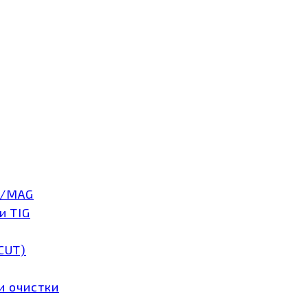
G/MAG
и TIG
CUT)
и очистки