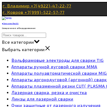
Перейти
г. Владимир +7(4922)-47-22-77
к
г. Ковров +7(999)-522-57-77
содержимому
glavsvarka33
Сварочное оборудование
Все категории
Выбрать категории
Вольфрамовые электроды для сварки TIG
Аппараты ручной дуговой сварки MMA
Аппараты полуавтоматической сварки MI
Аппараты аргонодуговой (аргонной) сварк
Аппараты плазменной резки CUT( PLASMA 
Лазерная сварка, резка и очистка
Линзы для лазерной сварки
Очки защитные от лазерного излучения