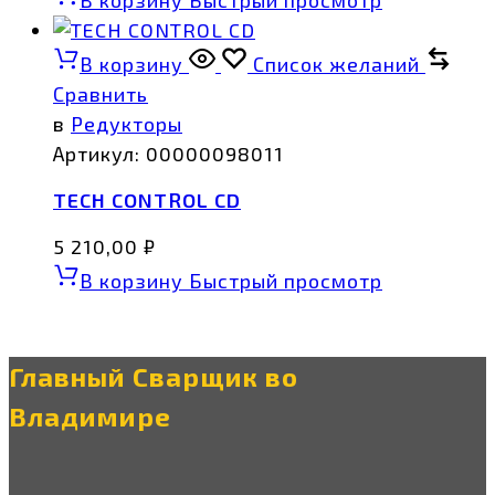
В корзину
Список желаний
Сравнить
в
Редукторы
Артикул:
00000098011
TECH CONTROL CD
5 210,00
₽
В корзину
Быстрый просмотр
Главный Сварщик во
Владимире