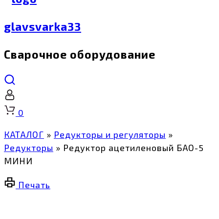
glavsvarka33
Сварочное оборудование
Корзина
0
КАТАЛОГ
»
Редукторы и регуляторы
»
Редукторы
»
Редуктор ацетиленовый БАО-5
МИНИ
Печать