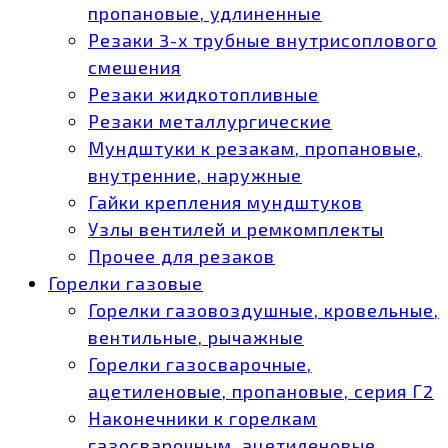
пропановые, удлиненные
Резаки 3-х трубные внутрисоплового
смешения
Резаки жидкотопливные
Резаки металлургические
Мундштуки к резакам, пропановые,
внутренние, наружные
Гайки крепления мундштуков
Узлы вентилей и ремкомплекты
Прочее для резаков
Горелки газовые
Горелки газовоздушные, кровельные,
вентильные, рычажные
Горелки газосварочные,
ацетиленовые, пропановые, серия Г2
Наконечники к горелкам
газосварочным, ацетиленовые,