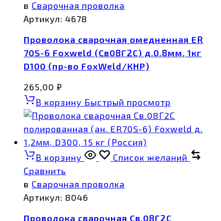
в
Сварочная проволка
Артикул:
4678
Проволока сварочная омедненная ER
70S-6 Foxweld (Св08Г2С) д.0.8мм, 1кг
D100 (пр-во FoxWeld/КНР)
265,00
₽
В корзину
Быстрый просмотр
В корзину
Список желаний
Сравнить
в
Сварочная проволка
Артикул:
8046
Проволока сварочная Св.08Г2С