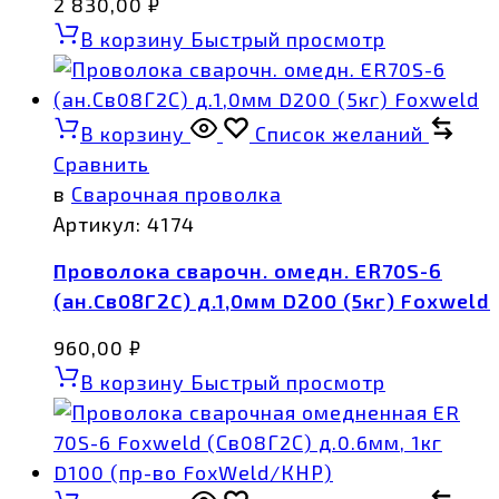
2 830,00
₽
В корзину
Быстрый просмотр
В корзину
Список желаний
Сравнить
в
Сварочная проволка
Артикул:
4174
Проволока сварочн. омедн. ER70S-6
(ан.Св08Г2С) д.1,0мм D200 (5кг) Foxweld
960,00
₽
В корзину
Быстрый просмотр