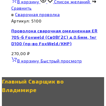
В корзину
Список желаний
Сравнить
в
Сварочная проволка
Артикул:
5100
Проволока сварочная омедненная ER
70S-6 Foxweld (Св08Г2С) д.0.6мм, 1кг
D100 (пр-во FoxWeld/КНР)
270,00
₽
В корзину
Быстрый просмотр
Главный Сварщик во
Владимире