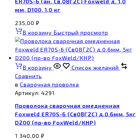
ER70S-6 (ан. Св.08Г2С) Foxweld д. 1,0
мм, D100, 1,0 кг
235,00
₽
В корзину
Быстрый просмотр
В корзину
Список желаний
Сравнить
в
Сварочная проволка
Артикул:
4291
Проволока сварочная омедненная
Foxweld ER70S-6 (Св08Г2С) д.0.6мм, 5кг
D200 (пр-во FoxWeld/КНР)
1 340,00
₽