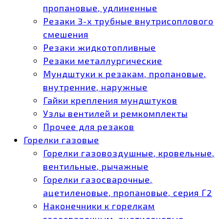
пропановые, удлиненные
Резаки 3-х трубные внутрисоплового
смешения
Резаки жидкотопливные
Резаки металлургические
Мундштуки к резакам, пропановые,
внутренние, наружные
Гайки крепления мундштуков
Узлы вентилей и ремкомплекты
Прочее для резаков
Горелки газовые
Горелки газовоздушные, кровельные,
вентильные, рычажные
Горелки газосварочные,
ацетиленовые, пропановые, серия Г2
Наконечники к горелкам
газосварочным, ацетиленовые,