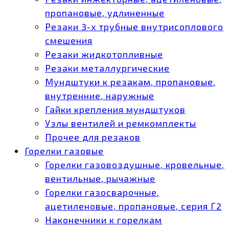
пропановые, удлиненные
Резаки 3-х трубные внутрисоплового
смешения
Резаки жидкотопливные
Резаки металлургические
Мундштуки к резакам, пропановые,
внутренние, наружные
Гайки крепления мундштуков
Узлы вентилей и ремкомплекты
Прочее для резаков
Горелки газовые
Горелки газовоздушные, кровельные,
вентильные, рычажные
Горелки газосварочные,
ацетиленовые, пропановые, серия Г2
Наконечники к горелкам