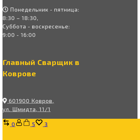
Понедельник - пятница:
8:30 – 18:30,
Суббота - воскресенье:
9:00 - 16:00
Главный Сварщик в
Коврове
601900 Ковров,
ул. Шмидта, 11/1
Сравнить
Корзина
Избранное
0
5
3
+7 (999) 522-57-77