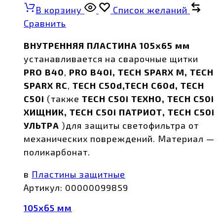
В корзину
Список желаний
Сравнить
ВНУТРЕННЯЯ ПЛАСТИНА 105х65 мм
устанавливается на сварочные щитки
PRO B40
,
PRO B40i, TECH SPARX M, TECH
SPARX RC
,
TECH C50d,TECH C60d, TECH
C50i
(также
TECH C50i ТЕХНО, TECH C50i
ХИЩНИК, TECH C50i ПАТРИОТ, TECH C50i
УЛЬТРА
)для защиты светофильтра от
механических повреждений. Материал —
поликарбонат.
в
Пластины защитные
Артикул:
00000099859
105х65 мм