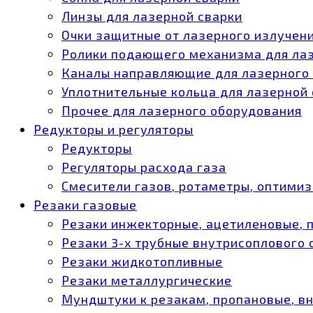
Линзы для лазерной сварки
Очки защитные от лазерного излучен
Ролики подающего механизма для ла
Каналы направляющие для лазерного
Уплотнительные кольца для лазерной
Прочее для лазерного оборудования
Редукторы и регуляторы
Редукторы
Регуляторы расхода газа
Смесители газов, ротаметры, оптими
Резаки газовые
Резаки инжекторные, ацетиленовые, 
Резаки 3-х трубные внутрисоплового
Резаки жидкотопливные
Резаки металлургические
Мундштуки к резакам, пропановые, в