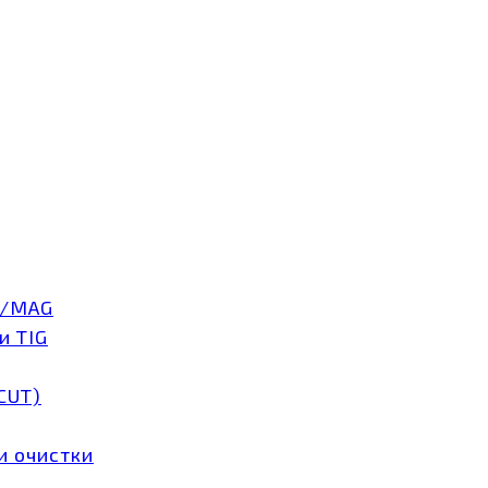
G/MAG
и TIG
CUT)
и очистки