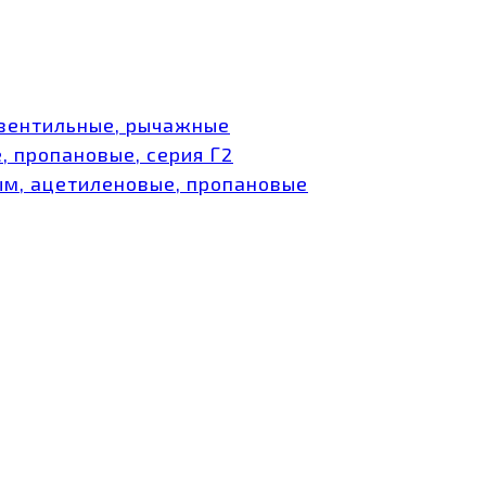
 вентильные, рычажные
, пропановые, серия Г2
ым, ацетиленовые, пропановые