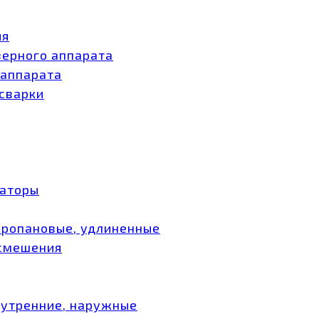
ия
зерного аппарата
 аппарата
 сварки
заторы
пропановые, удлиненные
 смешения
нутренние, наружные