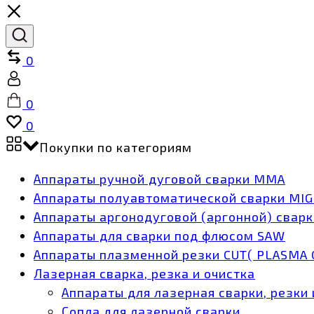
Сравнить
0
Учётная
запись
Корзина
0
Список
0
желаний
Покупки по категориям
Аппараты ручной дуговой сварки MMA
Аппараты полуавтоматической сварки MI
Аппараты аргонодуговой (аргонной) сварк
Аппараты для сварки под флюсом SAW
Аппараты плазменной резки CUT( PLASMA 
Лазерная сварка, резка и очистка
Аппараты для лазерная сварки, резки 
Сопла для лазерной сварки