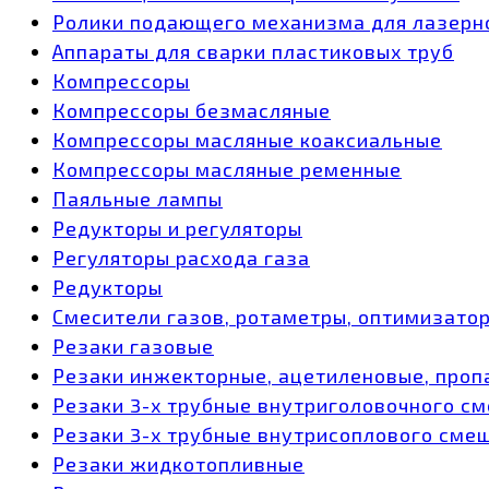
Ролики подающего механизма для лазерн
Аппараты для сварки пластиковых труб
Компрессоры
Компрессоры безмасляные
Компрессоры масляные коаксиальные
Компрессоры масляные ременные
Паяльные лампы
Редукторы и регуляторы
Регуляторы расхода газа
Редукторы
Смесители газов, ротаметры, оптимизато
Резаки газовые
Резаки инжекторные, ацетиленовые, проп
Резаки 3-х трубные внутриголовочного с
Резаки 3-х трубные внутрисоплового сме
Резаки жидкотопливные