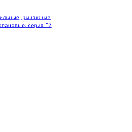
тильные, рычажные
опановые, серия Г2