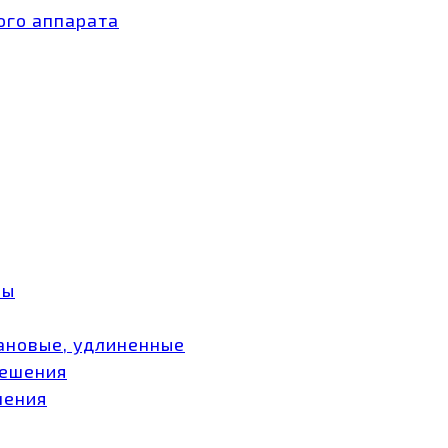
ого аппарата
ры
ановые, удлиненные
мешения
шения