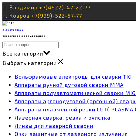
Перейти
г. Владимир +7(4922)-47-22-77
к
г. Ковров +7(999)-522-57-77
содержимому
glavsvarka33
Сварочное оборудование
Все категории
Выбрать категории
Вольфрамовые электроды для сварки TIG
Аппараты ручной дуговой сварки MMA
Аппараты полуавтоматической сварки MI
Аппараты аргонодуговой (аргонной) сварк
Аппараты плазменной резки CUT( PLASMA 
Лазерная сварка, резка и очистка
Линзы для лазерной сварки
Очки защитные от лазерного излучения