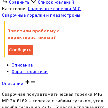
Сравнить
Список желаний
24
Категории:
Сварочные горелки MIG
,
FLEX
Сварочные горелки и плазмотроны
5м
FLX2405
Заметили проблему с
количество
характеристиками?
Сообщить
Описание
Характеристики
Описание
Сварочная полуавтоматическая горелка MIG
MP 24 FLEX – горелка с гибким гусаком, угол
изгиба гусака до 270º. Горелка используется