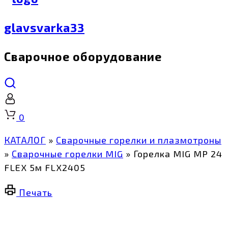
glavsvarka33
Сварочное оборудование
Корзина
0
КАТАЛОГ
»
Сварочные горелки и плазмотроны
»
Сварочные горелки MIG
»
Горелка MIG MP 24
FLEX 5м FLX2405
Печать