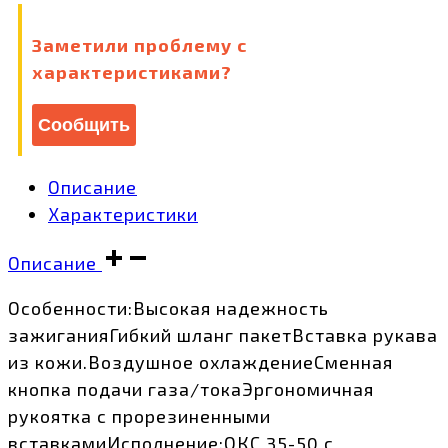
TBW2608-
Заметили проблему с
04
характеристиками?
количество
Сообщить
Описание
Характеристики
Описание
Особенности:Высокая надежность
зажиганияГибкий шланг пакетВставка рукава
из кожи.Воздушное охлаждениеСменная
кнопка подачи газа/токаЭргономичная
рукоятка с прорезиненными
вставкамиИсполнение:ОКС 35-50 с