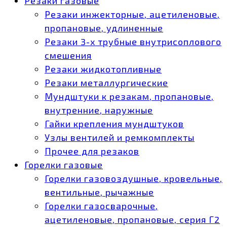
Резаки газовые
Резаки инжекторные, ацетиленовые,
пропановые, удлиненные
Резаки 3-х трубные внутрисоплового
смешения
Резаки жидкотопливные
Резаки металлургические
Мундштуки к резакам, пропановые,
внутренние, наружные
Гайки крепления мундштуков
Узлы вентилей и ремкомплекты
Прочее для резаков
Горелки газовые
Горелки газовоздушные, кровельные,
вентильные, рычажные
Горелки газосварочные,
ацетиленовые, пропановые, серия Г2