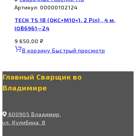
Артикул:
00000102124
TECH TS 18 (ОКС+М10×1, 2 Pin) , 4 м,
IOB6961—24
9 650,00
₽
В корзину
Быстрый просмотр
Главный Сварщик во
Владимире
600905 Владимир,
ул. Кулибина, 8