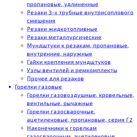
пропановые, удлиненные
Резаки 3-х трубные внутрисоплового
смешения
Резаки жидкотопливные
Резаки металлургические
Мундштуки к резакам, пропановые,
внутренние, наружные
Гайки крепления мундштуков
Узлы вентилей и ремкомплекты
Прочее для резаков
Горелки газовые
Горелки газовоздушные, кровельные,
вентильные, рычажные
Горелки газосварочные,
ацетиленовые, пропановые, серия Г2
Наконечники к горелкам
газосварочным, ацетиленовые,