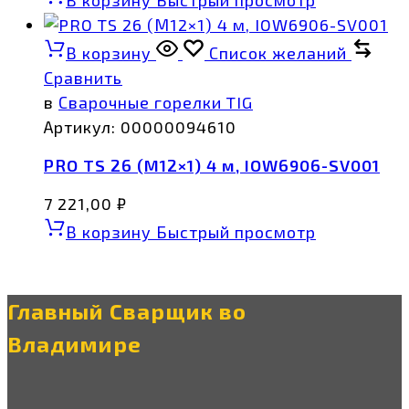
В корзину
Список желаний
Сравнить
в
Сварочные горелки TIG
Артикул:
00000094610
PRO TS 26 (М12×1) 4 м, IOW6906-SV001
7 221,00
₽
В корзину
Быстрый просмотр
Главный Сварщик во
Владимире