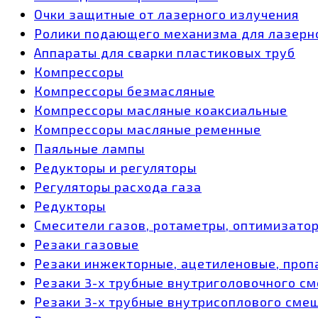
Очки защитные от лазерного излучения
Ролики подающего механизма для лазерн
Аппараты для сварки пластиковых труб
Компрессоры
Компрессоры безмасляные
Компрессоры масляные коаксиальные
Компрессоры масляные ременные
Паяльные лампы
Редукторы и регуляторы
Регуляторы расхода газа
Редукторы
Смесители газов, ротаметры, оптимизато
Резаки газовые
Резаки инжекторные, ацетиленовые, проп
Резаки 3-х трубные внутриголовочного с
Резаки 3-х трубные внутрисоплового сме