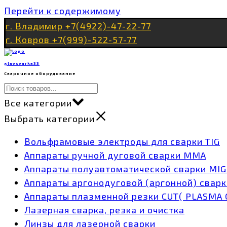
Перейти к содержимому
г. Владимир +7(4922)-47-22-77
г. Ковров +7(999)-522-57-77
glavsvarka33
Сварочное оборудование
Все категории
Выбрать категории
Вольфрамовые электроды для сварки TIG
Аппараты ручной дуговой сварки MMA
Аппараты полуавтоматической сварки MI
Аппараты аргонодуговой (аргонной) сварк
Аппараты плазменной резки CUT( PLASMA 
Лазерная сварка, резка и очистка
Линзы для лазерной сварки