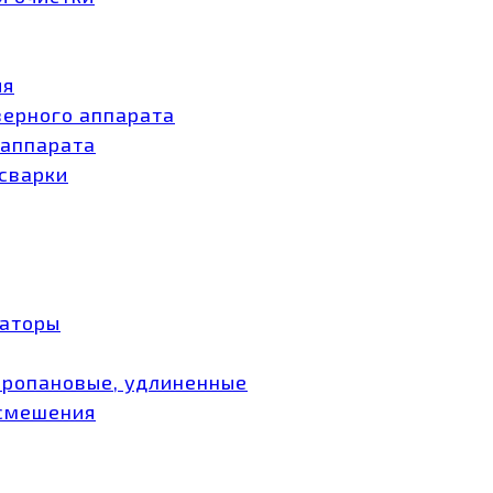
ия
зерного аппарата
 аппарата
 сварки
заторы
пропановые, удлиненные
 смешения