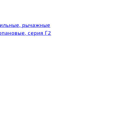
тильные, рычажные
опановые, серия Г2