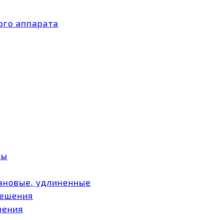
ого аппарата
ры
ановые, удлиненные
мешения
шения