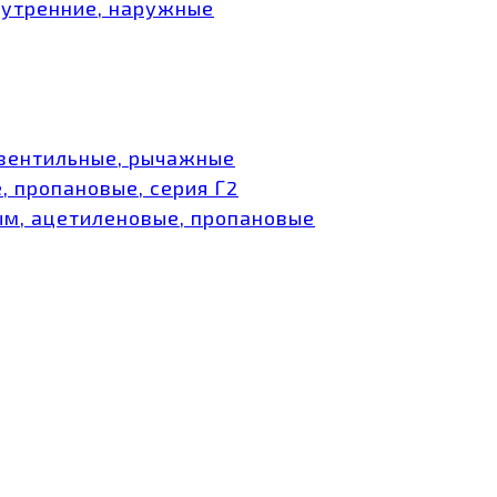
нутренние, наружные
 вентильные, рычажные
, пропановые, серия Г2
ым, ацетиленовые, пропановые