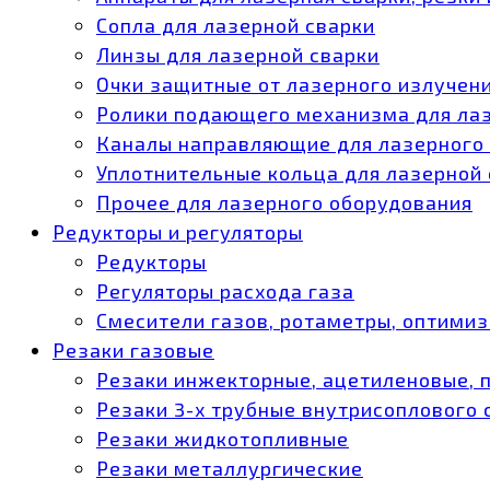
Сопла для лазерной сварки
Линзы для лазерной сварки
Очки защитные от лазерного излучен
Ролики подающего механизма для ла
Каналы направляющие для лазерного
Уплотнительные кольца для лазерной
Прочее для лазерного оборудования
Редукторы и регуляторы
Редукторы
Регуляторы расхода газа
Смесители газов, ротаметры, оптими
Резаки газовые
Резаки инжекторные, ацетиленовые, 
Резаки 3-х трубные внутрисоплового
Резаки жидкотопливные
Резаки металлургические