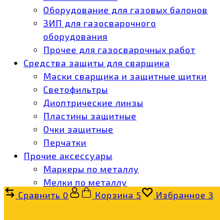
Оборудование для газовых балонов
ЗИП для газосварочного
оборудования
Прочее для газосварочных работ
Средства защиты для сварщика
Маски сварщика и защитные щитки
Светофильтры
Диоптрические линзы
Пластины защитные
Очки защитные
Перчатки
Прочие аксессуары
Маркеры по металлу
Мелки по металлу
Сравнить
0
Корзина
5
Избранное
3
Карандаши разметочные
Зачистка сварочных швов