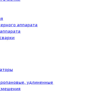
ия
зерного аппарата
 аппарата
 сварки
заторы
пропановые, удлиненные
 смешения