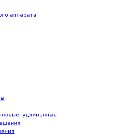
ого аппарата
ры
ановые, удлиненные
мешения
шения