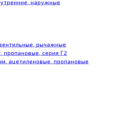
нутренние, наружные
 вентильные, рычажные
, пропановые, серия Г2
ым, ацетиленовые, пропановые