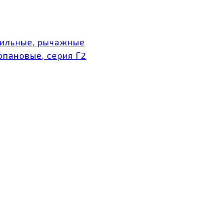
тильные, рычажные
опановые, серия Г2