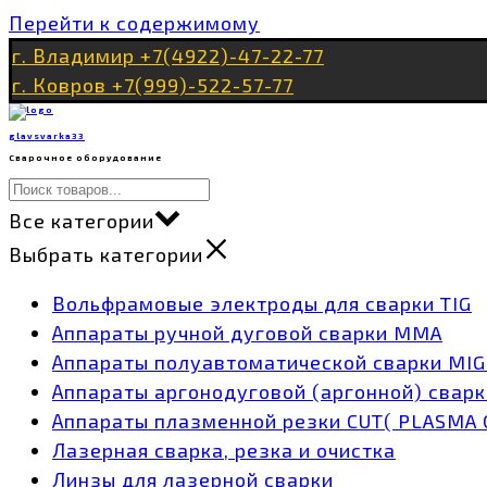
Перейти к содержимому
г. Владимир +7(4922)-47-22-77
г. Ковров +7(999)-522-57-77
glavsvarka33
Сварочное оборудование
Все категории
Выбрать категории
Вольфрамовые электроды для сварки TIG
Аппараты ручной дуговой сварки MMA
Аппараты полуавтоматической сварки MI
Аппараты аргонодуговой (аргонной) сварк
Аппараты плазменной резки CUT( PLASMA 
Лазерная сварка, резка и очистка
Линзы для лазерной сварки