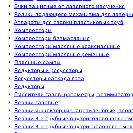
Очки защитные от лазерного излучения
Ролики подающего механизма для лазерн
Аппараты для сварки пластиковых труб
Компрессоры
Компрессоры безмасляные
Компрессоры масляные коаксиальные
Компрессоры масляные ременные
Паяльные лампы
Редукторы и регуляторы
Регуляторы расхода газа
Редукторы
Смесители газов, ротаметры, оптимизато
Резаки газовые
Резаки инжекторные, ацетиленовые, проп
Резаки 3-х трубные внутриголовочного с
Резаки 3-х трубные внутрисоплового сме