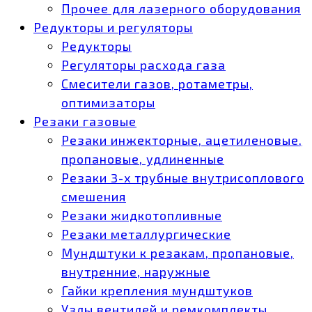
Прочее для лазерного оборудования
Редукторы и регуляторы
Редукторы
Регуляторы расхода газа
Смесители газов, ротаметры,
оптимизаторы
Резаки газовые
Резаки инжекторные, ацетиленовые,
пропановые, удлиненные
Резаки 3-х трубные внутрисоплового
смешения
Резаки жидкотопливные
Резаки металлургические
Мундштуки к резакам, пропановые,
внутренние, наружные
Гайки крепления мундштуков
Узлы вентилей и ремкомплекты