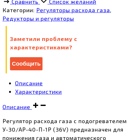
Сравнить
Список желаний
У-30/
Категории:
Регуляторы расхода газа
,
АР-40-
Редукторы и регуляторы
П-1Р
(36V)
Заметили проблему с
количество
характеристиками?
Сообщить
Описание
Характеристики
Описание
Регулятор расхода газа с подогревателем
У-30/АР-40-П-1Р (36V) предназначен для
понижения газа и автоматического