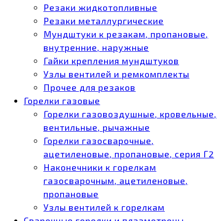
Резаки жидкотопливные
Резаки металлургические
Мундштуки к резакам, пропановые,
внутренние, наружные
Гайки крепления мундштуков
Узлы вентилей и ремкомплекты
Прочее для резаков
Горелки газовые
Горелки газовоздушные, кровельные,
вентильные, рычажные
Горелки газосварочные,
ацетиленовые, пропановые, серия Г2
Наконечники к горелкам
газосварочным, ацетиленовые,
пропановые
Узлы вентилей к горелкам
Сварочные горелки и плазмотроны