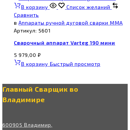
В корзину
Список желаний
Сравнить
в
Аппараты ручной дуговой сварки MMA
Артикул:
5601
Сварочный аппарат Varteg 190 мини
5 979,00
₽
В корзину
Быстрый просмотр
Главный Сварщик во
Владимире
600905 Владимир,