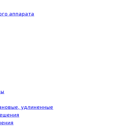
ого аппарата
ры
ановые, удлиненные
мешения
шения