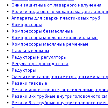
Очки защитные от лазерного излучения
Ролики подающего механизма для лазерн
Аппараты для сварки пластиковых труб
Компрессоры
Компрессоры безмасляные
Компрессоры масляные коаксиальные
Компрессоры масляные ременные
Паяльные лампы
Редукторы и регуляторы
Регуляторы расхода газа
Редукторы
Смесители газов, ротаметры, оптимизато
Резаки газовые
Резаки инжекторные, ацетиленовые, проп
Резаки 3-х трубные внутриголовочного с
Резаки 3-х трубные внутрисоплового сме