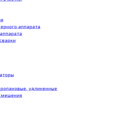
ия
зерного аппарата
 аппарата
 сварки
заторы
пропановые, удлиненные
 смешения