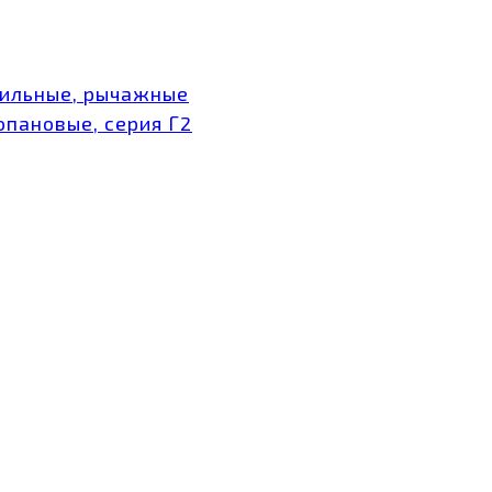
тильные, рычажные
опановые, серия Г2