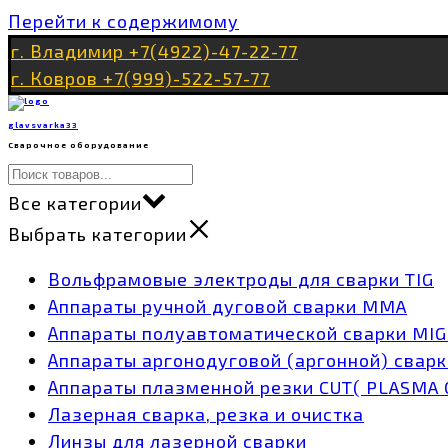
Перейти к содержимому
г. Владимир +7(4922)-47-22-77
г. Ковров +7(999)-522-57-77
glavsvarka33
Сварочное оборудование
Все категории
Выбрать категории
Вольфрамовые электроды для сварки TIG
Аппараты ручной дуговой сварки MMA
Аппараты полуавтоматической сварки MI
Аппараты аргонодуговой (аргонной) сварк
Аппараты плазменной резки CUT( PLASMA 
Лазерная сварка, резка и очистка
Линзы для лазерной сварки