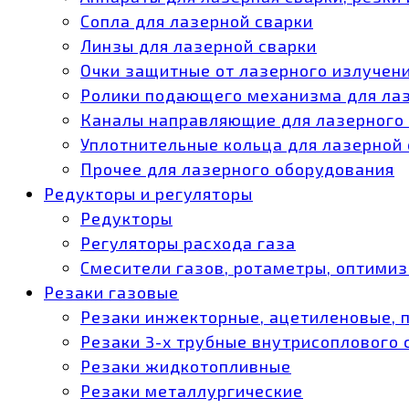
Сопла для лазерной сварки
Линзы для лазерной сварки
Очки защитные от лазерного излучен
Ролики подающего механизма для ла
Каналы направляющие для лазерного
Уплотнительные кольца для лазерной
Прочее для лазерного оборудования
Редукторы и регуляторы
Редукторы
Регуляторы расхода газа
Смесители газов, ротаметры, оптими
Резаки газовые
Резаки инжекторные, ацетиленовые, 
Резаки 3-х трубные внутрисоплового
Резаки жидкотопливные
Резаки металлургические