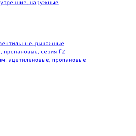
нутренние, наружные
 вентильные, рычажные
, пропановые, серия Г2
ым, ацетиленовые, пропановые