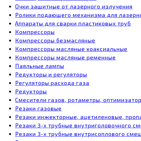
Очки защитные от лазерного излучения
Ролики подающего механизма для лазерн
Аппараты для сварки пластиковых труб
Компрессоры
Компрессоры безмасляные
Компрессоры масляные коаксиальные
Компрессоры масляные ременные
Паяльные лампы
Редукторы и регуляторы
Регуляторы расхода газа
Редукторы
Смесители газов, ротаметры, оптимизато
Резаки газовые
Резаки инжекторные, ацетиленовые, проп
Резаки 3-х трубные внутриголовочного с
Резаки 3-х трубные внутрисоплового сме