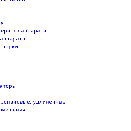
ия
зерного аппарата
 аппарата
 сварки
заторы
пропановые, удлиненные
 смешения