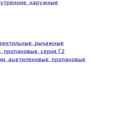
нутренние, наружные
 вентильные, рычажные
, пропановые, серия Г2
ым, ацетиленовые, пропановые