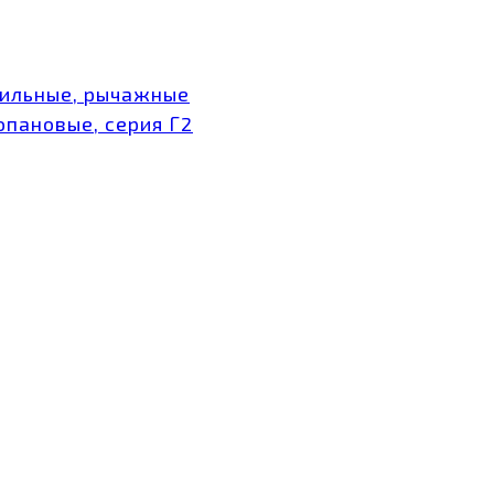
тильные, рычажные
опановые, серия Г2