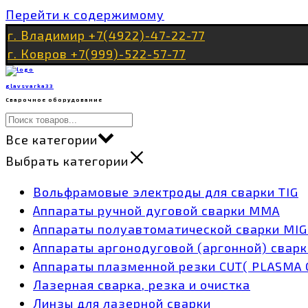
Перейти к содержимому
г. Владимир +7(4922)-47-22-77
г. Ковров +7(999)-522-57-77
glavsvarka33
Сварочное оборудование
Все категории
Выбрать категории
Вольфрамовые электроды для сварки TIG
Аппараты ручной дуговой сварки MMA
Аппараты полуавтоматической сварки MI
Аппараты аргонодуговой (аргонной) сварк
Аппараты плазменной резки CUT( PLASMA 
Лазерная сварка, резка и очистка
Линзы для лазерной сварки