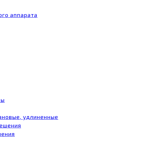
ого аппарата
ры
ановые, удлиненные
мешения
шения