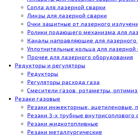
Сопла для лазерной сварки
Линзы для лазерной сварки
Очки защитные от лазерного излучен
Ролики подающего механизма для ла
Каналы направляющие для лазерного
Уплотнительные кольца для лазерной
Прочее для лазерного оборудования
Редукторы и регуляторы
Редукторы
Регуляторы расхода газа
Смесители газов, ротаметры, оптими
Резаки газовые
Резаки инжекторные, ацетиленовые, 
Резаки 3-х трубные внутрисоплового
Резаки жидкотопливные
Резаки металлургические