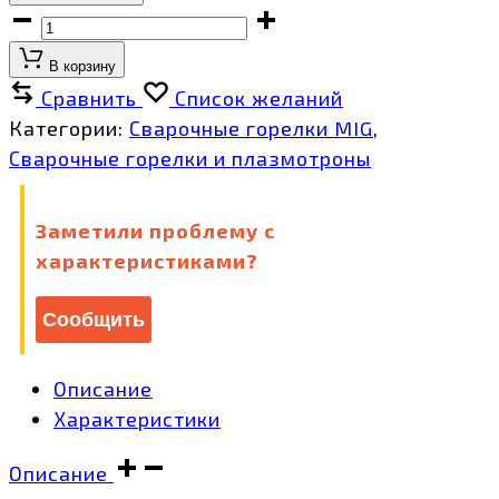
TECH
MS
В корзину
26
Сравнить
Список желаний
,
Категории:
Сварочные горелки MIG
,
5
Сварочные горелки и плазмотроны
М,
ICT2895
Заметили проблему с
количество
характеристиками?
Сообщить
Описание
Характеристики
Описание