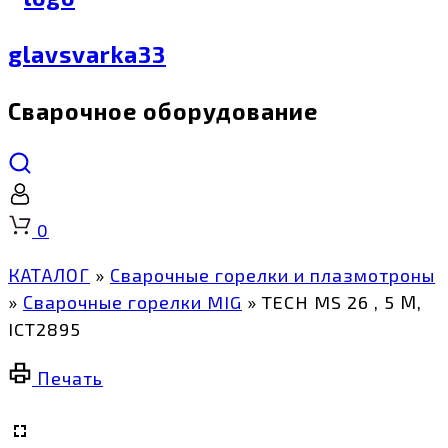
glavsvarka33
Сварочное оборудование
Корзина
0
КАТАЛОГ
»
Сварочные горелки и плазмотроны
»
Сварочные горелки MIG
»
TECH MS 26 , 5 М,
ICT2895
Печать