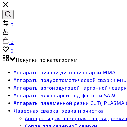
Сравнить
0
Учётная
запись
Корзина
0
Список
0
желаний
Покупки по категориям
Аппараты ручной дуговой сварки MMA
Аппараты полуавтоматической сварки MI
Аппараты аргонодуговой (аргонной) сварк
Аппараты для сварки под флюсом SAW
Аппараты плазменной резки CUT( PLASMA 
Лазерная сварка, резка и очистка
Аппараты для лазерная сварки, резки 
Сопла для лазерной сварки