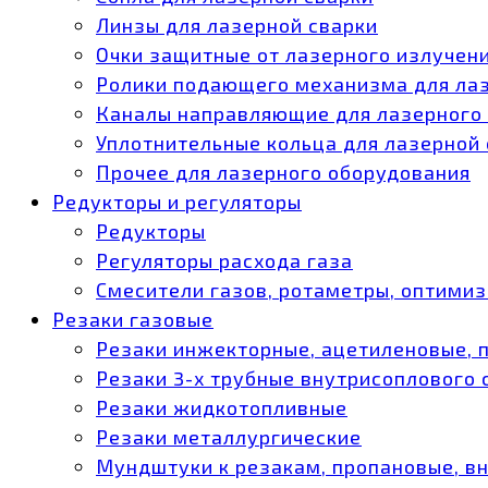
Линзы для лазерной сварки
Очки защитные от лазерного излучен
Ролики подающего механизма для ла
Каналы направляющие для лазерного
Уплотнительные кольца для лазерной
Прочее для лазерного оборудования
Редукторы и регуляторы
Редукторы
Регуляторы расхода газа
Смесители газов, ротаметры, оптими
Резаки газовые
Резаки инжекторные, ацетиленовые, 
Резаки 3-х трубные внутрисоплового
Резаки жидкотопливные
Резаки металлургические
Мундштуки к резакам, пропановые, в