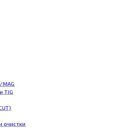
G/MAG
и TIG
CUT)
и очистки