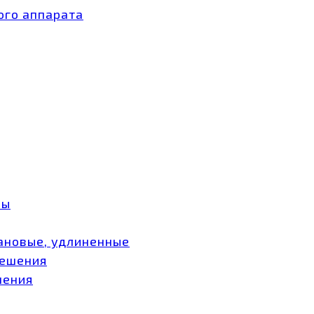
ого аппарата
ры
ановые, удлиненные
мешения
шения