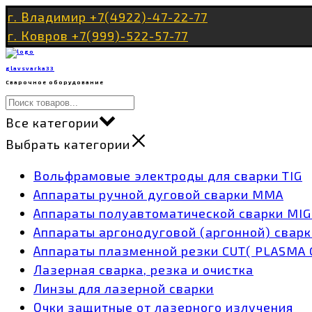
Перейти
г. Владимир +7(4922)-47-22-77
к
г. Ковров +7(999)-522-57-77
содержимому
glavsvarka33
Сварочное оборудование
Все категории
Выбрать категории
Вольфрамовые электроды для сварки TIG
Аппараты ручной дуговой сварки MMA
Аппараты полуавтоматической сварки MI
Аппараты аргонодуговой (аргонной) сварк
Аппараты плазменной резки CUT( PLASMA 
Лазерная сварка, резка и очистка
Линзы для лазерной сварки
Очки защитные от лазерного излучения