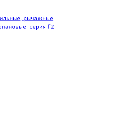
тильные, рычажные
опановые, серия Г2