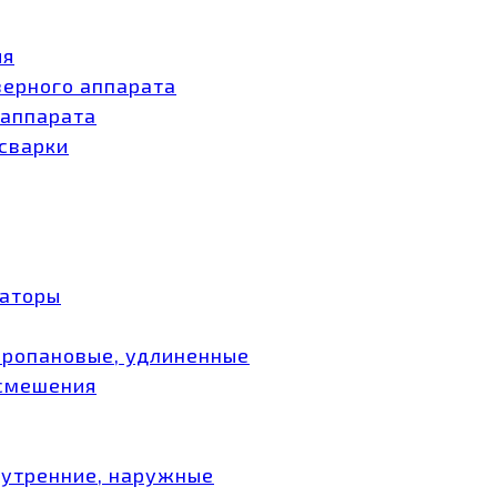
ия
зерного аппарата
 аппарата
 сварки
заторы
пропановые, удлиненные
 смешения
нутренние, наружные