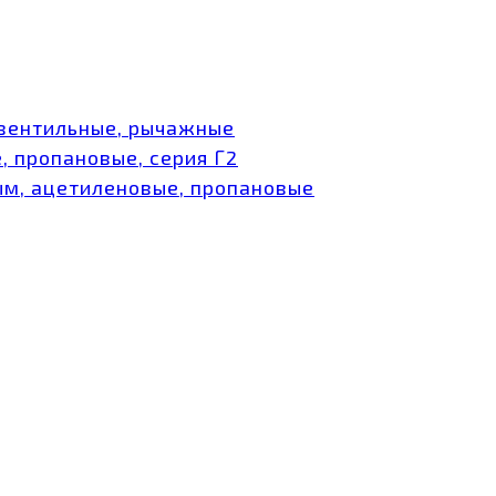
 вентильные, рычажные
, пропановые, серия Г2
ым, ацетиленовые, пропановые