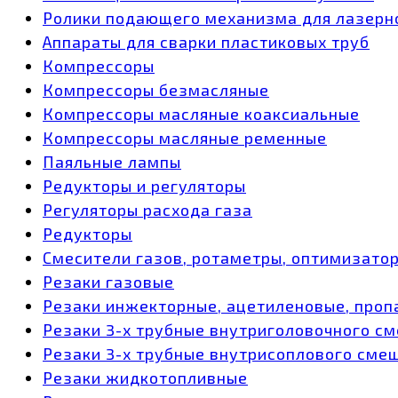
Ролики подающего механизма для лазерн
Аппараты для сварки пластиковых труб
Компрессоры
Компрессоры безмасляные
Компрессоры масляные коаксиальные
Компрессоры масляные ременные
Паяльные лампы
Редукторы и регуляторы
Регуляторы расхода газа
Редукторы
Смесители газов, ротаметры, оптимизато
Резаки газовые
Резаки инжекторные, ацетиленовые, проп
Резаки 3-х трубные внутриголовочного с
Резаки 3-х трубные внутрисоплового сме
Резаки жидкотопливные