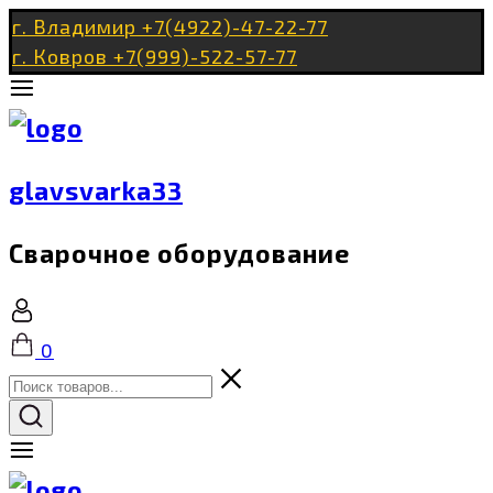
Перейти
г. Владимир +7(4922)-47-22-77
к
г. Ковров +7(999)-522-57-77
содержимому
glavsvarka33
Сварочное оборудование
Корзина
0