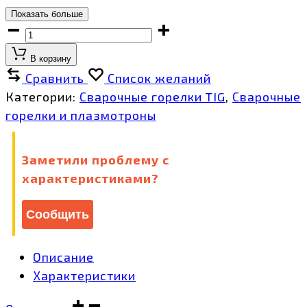
Показать больше
TECH
TS
В корзину
18
Сравнить
Список желаний
(ОКС+б/
Категории:
Сварочные горелки TIG
,
Сварочные
р,
горелки и плазмотроны
2
Pin)
Заметили проблему с
,
характеристиками?
8
м,
IOB6367
Сообщить
количество
Описание
Характеристики